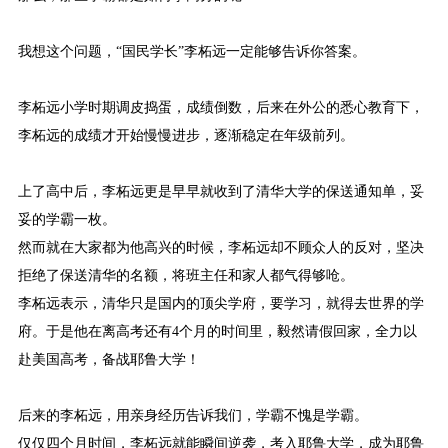
我想这个问题，“国民学长”李柘远一定能够告诉你答案。
李柘远小学时期调皮捣蛋，成绩倒数，后来在外公的悉心教育下，
李柘远的成绩才开始慢慢进步，逐渐稳定在年级前列。
上了高中后，李柘远更是早早就收到了清华大学的保送通知单，妥
妥的学霸一枚。
然而就在大家都为他高兴的时候，李柘远却不顾众人的反对，坚决
拒绝了保送清华的名额，将班主任和家人都气得够呛。
李柘远表示，清华只是国内的顶尖学府，要学习，就得去世界的学
府。于是他在离高考还有4个月的时间里，毅然请假回家，全力以
赴美国高考，备战耶鲁大学！
后来的李柘远，用亲身经历告诉我们，学霸不愧是学霸。
仅仅四个月时间，李柘远就能瞬间逆袭，考入耶鲁大学，成为耶鲁